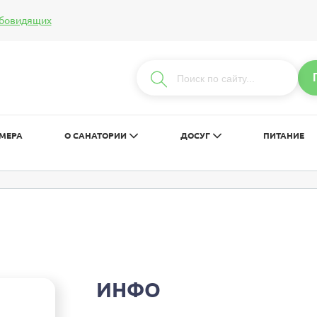
абовидящих
т:
Изображения:
Вкл
Вык
С
С
С
МЕРА
О САНАТОРИИ
ДОСУГ
ПИТАНИЕ
ИНФО