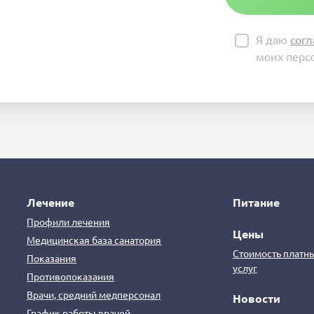
Я даю
согл
моих перс
Лечение
Питание
Профили лечения
Цены
Медицинская база санатория
Стоимость платн
Показания
услуг
Противопоказания
Врачи, средний медперсонал
Новости
График работы врачей