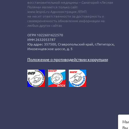
восстановительной медицины – Санаторий «Лесная
Поляна» является только сайт
www.lespol.ru Администрация ЛПУП
не несет ответственности за достоверность и
своевременность обновления информации на
любых других сайтах
ОГРН 1022601622570
ИНН 2632053787
Юр.адрес 357500, Ставропольский край, г.Пятигорск,
Иноземцевское шоссе, д. 5
Положение о противодействии коррупции
Мы 
Вы 