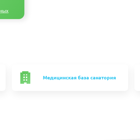
нных
Медицинская база санатория