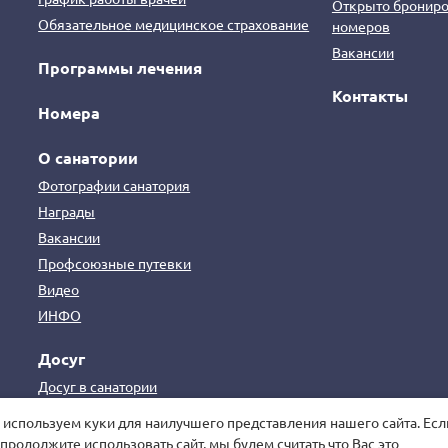
Открыто брониро
Обязательное медицинское страхование
номеров
Вакансии
Программы лечения
Контакты
Номера
О санатории
Фотографии санатория
Награды
Вакансии
Профсоюзные путевки
Видео
ИНФО
Досуг
Досуг в санатории
Досуг в Пятигорске и на КМВ
используем куки для наилучшего представления нашего сайта. Есл
продолжите использовать сайт, мы будем считать что Вас это