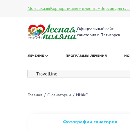
Мои заказы
Корпоративным клиентам
Версия для сл
А
А
Размер шрифта:
Цве
А
Официальный сайт
санатория г. Пятигорск
ЛЕЧЕНИЕ
ПРОГРАММЫ ЛЕЧЕНИЯ
НО
TravelLine
Главная
О санатории
ИНФО
Фотографии санатория