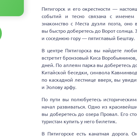
Пятигорск и его окрестности — настоящ
событий и тесно связана с именем 
знакомство с Места дуэли поэта, оно 
вы быстро доберетесь до Ворот солнца.
и соседнюю гору — пятиглавый Бештау.
В центре Пятигорска вы найдете люби
встретит бронзовый Киса Воробьянинов, 
дней. По аллеям парка вы доберетесь д
Китайской беседки, символа Кавминвод
по каскадной лестнице вверх, вы увид
и Эолову арфу.
По пути вы полюбуетесь историческими
начал развиваться. Одно из красивейши
вы доберетесь до озера Провал. Его ст
туристам купить у него билетик.
В Пятигорске есть канатная дорога. 