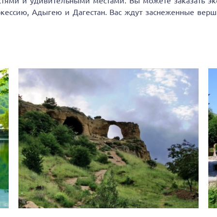
стями и удивительными местами. Вы можете заказать э
ркессию, Адыгею и Дагестан. Вас ждут заснеженные вер