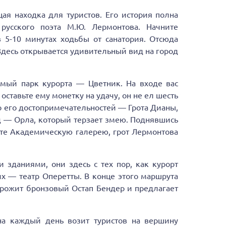
ая находка для туристов. Его история полна
русского поэта М.Ю. Лермонтова. Начните
в 5-10 минутах ходьбы от санатория. Отсюда
 Здесь открывается удивительный вид на город
мый парк курорта — Цветник. На входе вас
оставьте ему монетку на удачу, он не ел шесть
о его достопримечательностей — Грота Дианы,
 — Орла, который терзает змею. Поднявшись
ите Академическую галерею, грот Лермонтова
 зданиями, они здесь с тех пор, как курорт
х — театр Оперетты. В конце этого маршрута
орожит бронзовый Остап Бендер и предлагает
Она каждый день возит туристов на вершину