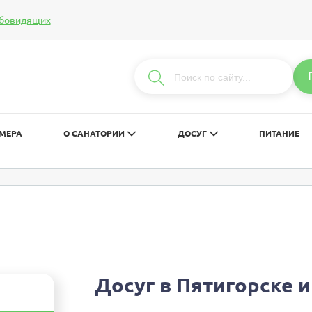
абовидящих
т:
Изображения:
Вкл
Вык
С
С
С
МЕРА
О САНАТОРИИ
ДОСУГ
ПИТАНИЕ
Досуг в Пятигорске 