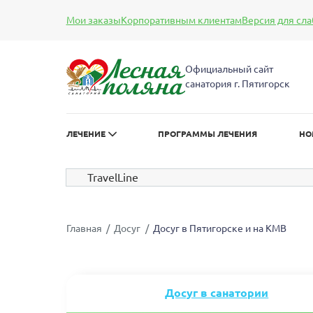
Мои заказы
Корпоративным клиентам
Версия для сл
А
А
Размер шрифта:
Цве
А
Официальный сайт
санатория г. Пятигорск
ЛЕЧЕНИЕ
ПРОГРАММЫ ЛЕЧЕНИЯ
НО
TravelLine
Главная
Досуг
Досуг в Пятигорске и на КМВ
Досуг в санатории