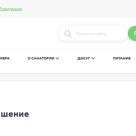
абовидящих
т:
Изображения:
Вкл
Вык
С
С
С
МЕРА
О САНАТОРИИ
ДОСУГ
ПИТАНИЕ
ашение