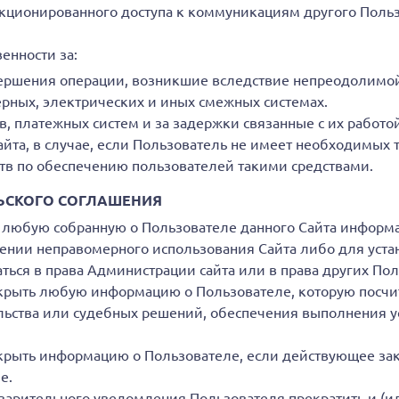
нкционированного доступа к коммуникациям другого Польз
енности за:
вершения операции, возникшие вследствие непреодолимой 
ных, электрических и иных смежных системах.
, платежных систем и за задержки связанные с их работой
а, в случае, если Пользователь не имеет необходимых те
ств по обеспечению пользователей такими средствами.
ЬСКОГО СОГЛАШЕНИЯ
 любую собранную о Пользователе данного Сайта информа
ении неправомерного использования Сайта либо для уста
ься в права Администрации сайта или в права других Пол
скрыть любую информацию о Пользователе, которую посч
ьства или судебных решений, обеспечения выполнения у
скрыть информацию о Пользователе, если действующее за
е.
арительного уведомления Пользователя прекратить и (или