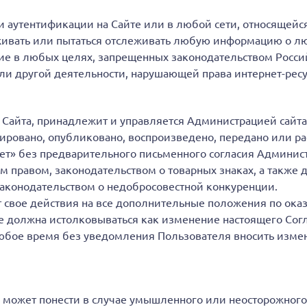
и аутентификации на Сайте или в любой сети, относящейся
живать или пытаться отслеживать любую информацию о лю
ие в любых целях, запрещенных законодательством Россий
и другой деятельности, нарушающей права интернет-ресу
 Сайта, принадлежит и управляется Администрацией сайта
ировано, опубликовано, воспроизведено, передано или ра
ет» без предварительного письменного согласия Админист
 правом, законодательством о товарных знаках, а также 
законодательством о недобросовестной конкуренции.
 свое действия на все дополнительные положения по оказ
е должна истолковываться как изменение настоящего Сог
юбое время без уведомления Пользователя вносить измен
 может понести в случае умышленного или неосторожног