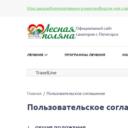
Мои заказы
Корпоративным клиентам
Версия для сл
А
А
Размер шрифта:
Цве
А
Официальный сайт
санатория г. Пятигорск
ЛЕЧЕНИЕ
ПРОГРАММЫ ЛЕЧЕНИЯ
НО
TravelLine
Главная
Пользовательское соглашение
Пользовательское согл
ОБЩИЕ ПОЛОЖЕНИЯ