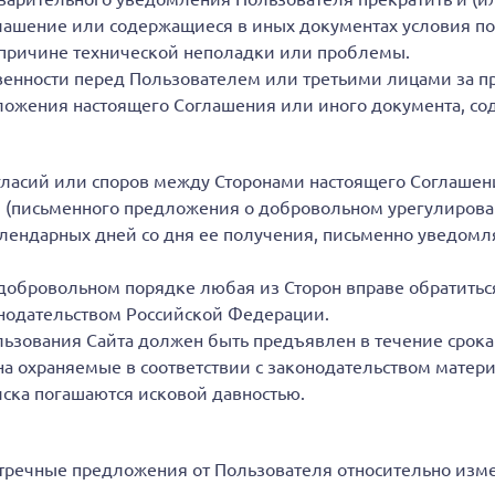
ашение или содержащиеся в иных документах условия пол
 причине технической неполадки или проблемы.
венности перед Пользователем или третьими лицами за пр
ожения настоящего Соглашения или иного документа, со
гласий или споров между Сторонами настоящего Соглаше
 (письменного предложения о добровольном урегулирован
лендарных дней со дня ее получения, письменно уведомля
обровольном порядке любая из Сторон вправе обратиться 
одательством Российской Федерации.
ьзования Сайта должен быть предъявлен в течение срока 
а охраняемые в соответствии с законодательством матер
иска погашаются исковой давностью.
тречные предложения от Пользователя относительно изм