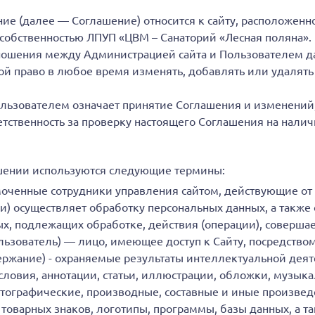
е (далее — Соглашение) относится к сайту, расположенном
ся собственностью ЛПУП «ЦВМ – Санаторий «Лесная поляна».
ношения между Администрацией сайта и Пользователем да
бой право в любое время изменять, добавлять или удалят
льзователем означает принятие Соглашения и изменений,
етственность за проверку настоящего Соглашения на нали
шении используются следующие термины:
оченные сотрудники управления сайтом, действующие от
ли) осуществляет обработку персональных данных, а такж
ых, подлежащих обработке, действия (операции), соверш
льзователь) — лицо, имеющее доступ к Сайту, посредством
ржание) - охраняемые результаты интеллектуальной деят
словия, аннотации, статьи, иллюстрации, обложки, музык
фотографические, производные, составные и иные произве
товарных знаков, логотипы, программы, базы данных, а та