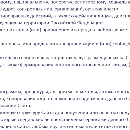
овому, национальному, половому, религиозному, социаль
в адрес конкретных лиц, организаций, органов власти.
ивоправных действий, а также содействия лицам, действ
твующих на территории Российской Федерации.
етних лиц и (или) причинение им вреда в любой форме.
 человека или представителя организации и (или) сообщест
тельно свойств и характеристик услуг, размещенных на Са
г, а также формирования негативного отношения к лицам,
рограммы, процедуры, алгоритмы и методы, автоматическ
ия, копирования или отслеживания содержания данного Са
ование Сайта.
ионную структуру Сайта для получения или попытки пол
оторые специально не представлены сервисами данного С
нкциям Сайта, любым другим системам или сетям, относя