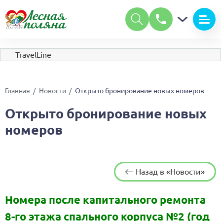
А
А
Размер шрифта:
А
Цвет:
С
С
С
TravelLine
Изображения:
Вкл
Выкл
Обычная версия сайта
Главная
Новости
Открыто бронирование новых номеров
Открыто бронирование новых
номеров
Назад в «Новости»
Номера после капитального ремонта
8-го этажа спального корпуса №2 (год