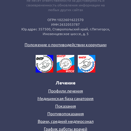
не несет ответственности за достоверность и
своевременность обновления информации на
любых других сайтах
ОГРН 1022601622570
ИНН 2632053787
Юр.адрес 357500, Ставропольский край, г.Пятигорск,
Иноземцевское шоссе, д. 5
Положение о противодействии коррупции
Лечение
Профили лечения
Медицинская база санатория
Показания
Противопоказания
Врачи, средний медперсонал
График работы врачей