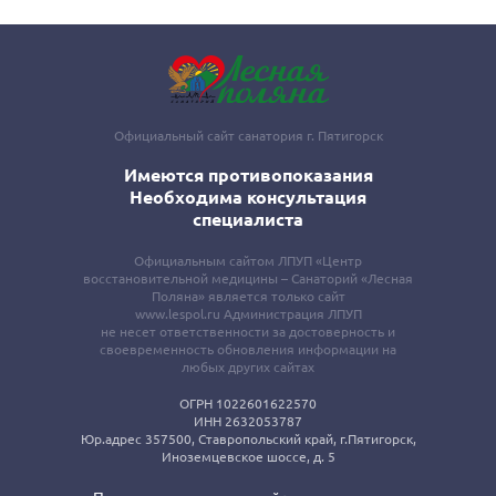
Официальный сайт санатория г. Пятигорск
Имеются противопоказания
Необходима консультация
специалиста
Официальным сайтом ЛПУП «Центр
восстановительной медицины – Санаторий «Лесная
Поляна» является только сайт
www.lespol.ru Администрация ЛПУП
не несет ответственности за достоверность и
своевременность обновления информации на
любых других сайтах
ОГРН 1022601622570
ИНН 2632053787
Юр.адрес 357500, Ставропольский край, г.Пятигорск,
Иноземцевское шоссе, д. 5