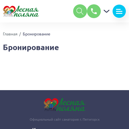
А
А
Размер шрифта:
А
Цвет:
С
С
С
Главная
Бронирование
Изображения:
Вкл
Выкл
Бронирование
Обычная версия сайта
Официальный сайт санатория г. Пятигорск