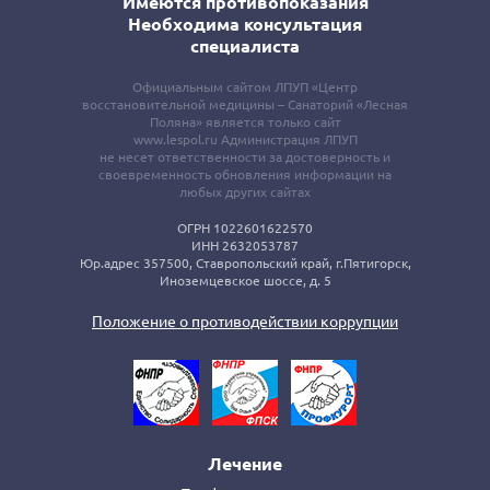
Имеются противопоказания
Необходима консультация
специалиста
Официальным сайтом ЛПУП «Центр
восстановительной медицины – Санаторий «Лесная
Поляна» является только сайт
www.lespol.ru Администрация ЛПУП
не несет ответственности за достоверность и
своевременность обновления информации на
любых других сайтах
ОГРН 1022601622570
ИНН 2632053787
Юр.адрес 357500, Ставропольский край, г.Пятигорск,
Иноземцевское шоссе, д. 5
Положение о противодействии коррупции
Лечение