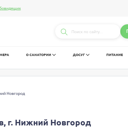
абовидящих
т:
Изображения:
Вкл
Вык
С
С
С
МЕРА
О САНАТОРИИ
ДОСУГ
ПИТАНИЕ
ижний Новгород
ов, г. Нижний Новгород