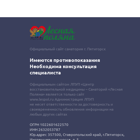
Официальный сайт санатория г. Пятигорск
Имеются противопоказания
Необходима консультация
специалиста
Официальным сайтом ЛПУП «Центр
восстановительной медицины – Санаторий «Лесная
Поляна» является только сайт
www.lespol.ru Администрация ЛПУП
не несет ответственности за достоверность и
своевременность обновления информации на
любых других сайтах
ОГРН 1022601622570
ИНН 2632053787
Юр.адрес 357500, Ставропольский край, г.Пятигорск,
Иноземцевское шоссе, д. 5