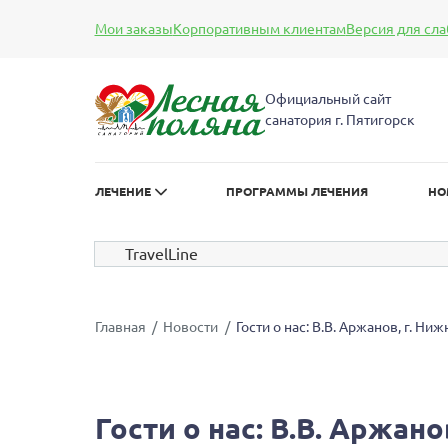
Мои заказы
Корпоративным клиентам
Версия для сл
А
А
Размер шрифта:
Цве
А
Официальный сайт
санатория г. Пятигорск
ЛЕЧЕНИЕ
ПРОГРАММЫ ЛЕЧЕНИЯ
НО
TravelLine
Главная
Новости
Гости о нас: В.В. Аржанов, г. Н
Гости о нас: В.В. Аржан