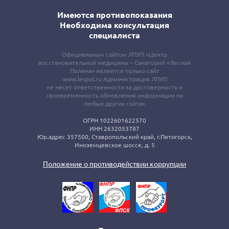
Имеются противопоказания
Необходима консультация
специалиста
Официальным сайтом ЛПУП «Центр
восстановительной медицины – Санаторий «Лесная
Поляна» является только сайт
www.lespol.ru Администрация ЛПУП
не несет ответственности за достоверность и
своевременность обновления информации на
любых других сайтах
ОГРН 1022601622570
ИНН 2632053787
Юр.адрес 357500, Ставропольский край, г.Пятигорск,
Иноземцевское шоссе, д. 5
Положение о противодействии коррупции