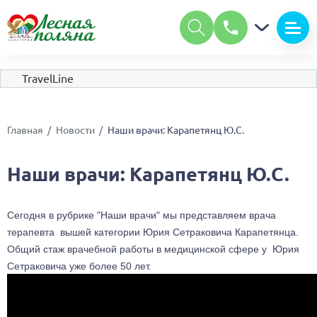
А
А
Размер шрифта:
А
Цвет:
С
С
С
TravelLine
Изображения:
Вкл
Выкл
Обычная версия сайта
Главная
Новости
Наши врачи: Карапетянц Ю.С.
Наши врачи: Карапетянц Ю.С.
Сегодня в рубрике "Наши врачи" мы представляем врача 
терапевта  вышей категории Юрия Сетраковича Карапетянца.  
Общий стаж врачебной работы в медицинской сфере у  Юрия 
Сетраковича уже более 50 лет. 