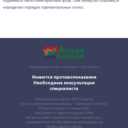
поднимать бело-сине-красный флаг, сам начертал образец и 
определил порядок горизонтальных полос.
Официальный сайт санатория г. Пятигорск
Имеются противопоказания
Необходима консультация
специалиста
Официальным сайтом ЛПУП «Центр
восстановительной медицины – Санаторий «Лесная
Поляна» является только сайт
www.lespol.ru Администрация ЛПУП
не несет ответственности за достоверность и
своевременность обновления информации на
любых других сайтах