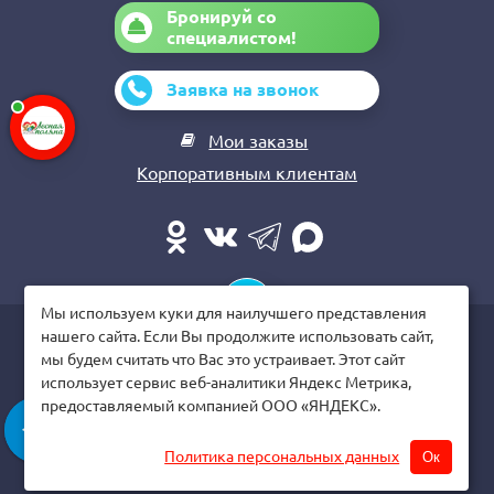
Бронируй со
специалистом!
Заявка на звонок
Мои заказы
Корпоративным клиентам
Мы используем куки для наилучшего представления
нашего сайта. Если Вы продолжите использовать сайт,
© Санаторий «Лесная Поляна», 2026
мы будем считать что Вас это устраивает. Этот сайт
использует сервис веб-аналитики Яндекс Метрика,
Политика конфиденциальности
предоставляемый компанией ООО «ЯНДЕКС».
Напишите нам!
Пользовательское соглашение
Политика персональных данных
Ок
Разработка сайта
WEBELEMENT