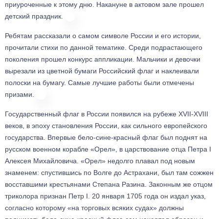
приуроченные к этому дню. Накануне в актовом зале прошел 
детский праздник. 
Ребятам рассказали о самом символе России и его истории, 
прочитали стихи по данной тематике. Среди подрастающего 
поколения прошел конкурс аппликации. Мальчики и девочки 
вырезали из цветной бумаги Российский флаг и наклеивали 
полоски на бумагу. Самые лучшие работы были отмечены 
призами. 
Государственный флаг в России появился на рубеже XVII-XVIII 
веков, в эпоху становления России, как сильного европейского 
государства. Впервые бело-сине-красный флаг был поднят на 
русском военном корабле «Орел», в царствование отца Петра I 
Алексея Михайловича. «Орел» недолго плавал под новым 
знаменем: спустившись по Волге до Астрахани, был там сожжен 
восставшими крестьянами Степана Разина. Законным же отцом 
триколора признан Петр I. 20 января 1705 года он издал указ, 
согласно которому «на торговых всяких судах» должны 