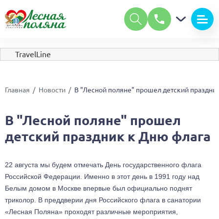
А
А
Размер шрифта:
А
Цвет:
С
С
С
TravelLine
Изображения:
Вкл
Выкл
Обычная версия сайта
Главная
Новости
В "Лесной поляне" прошел детский праздни
В "Лесной поляне" прошел
детский праздник к Дню флага
22 августа мы будем отмечать День государственного флага 
Российской Федерации. Именно в этот день в 1991 году над 
Белым домом в Москве впервые был официально поднят 
триколор. В преддверии дня Российского флага в санатории 
«Лесная Поляна» проходят различные мероприятия, 