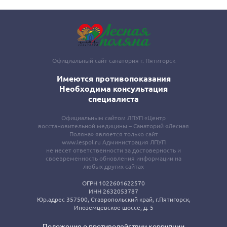
Официальный сайт санатория г. Пятигорск
Имеются противопоказания
Необходима консультация
специалиста
Официальным сайтом ЛПУП «Центр
восстановительной медицины – Санаторий «Лесная
Поляна» является только сайт
www.lespol.ru Администрация ЛПУП
не несет ответственности за достоверность и
своевременность обновления информации на
любых других сайтах
ОГРН 1022601622570
ИНН 2632053787
Юр.адрес 357500, Ставропольский край, г.Пятигорск,
Иноземцевское шоссе, д. 5
Положение о противодействии коррупции