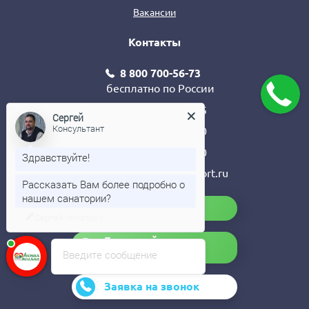
Вакансии
Контакты
8 800 700-56-73
бесплатно по России
+7 (8793) 97-43-95
Сергей
+7 (906) 462-74-10
Консультант
+7 (906) 462-74-10
Здравствуйте!
tenderlespol@profkurort.ru
Рассказать Вам более подробно о
Бронируй сам!
нашем санатории?
Бронируй со
специалистом!
Введите сообщение
Заявка на звонок