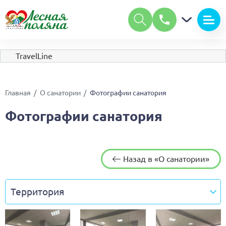
А
А
Размер шрифта:
А
Цвет:
С
С
С
TravelLine
Изображения:
Вкл
Выкл
Обычная версия сайта
Главная
О санатории
Фотографии санатория
Фотографии санатория
Назад в «О санатории»
Территория
Территория