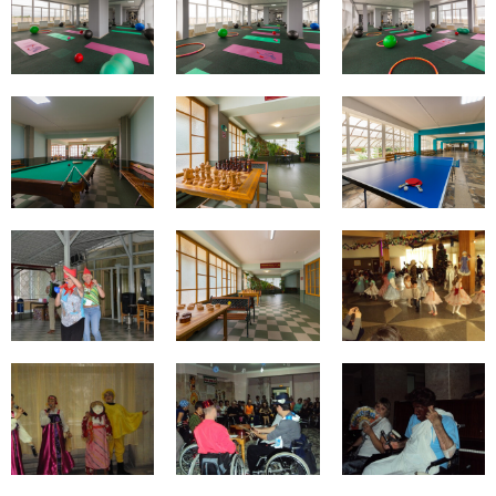
Процедуры
Досуг
Питание
Пятигорск
Экскурсии
Интерьер
Номера