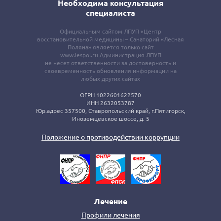
Необходима консультация
специалиста
Официальным сайтом ЛПУП «Центр
восстановительной медицины – Санаторий «Лесная
Поляна» является только сайт
www.lespol.ru Администрация ЛПУП
не несет ответственности за достоверность и
своевременность обновления информации на
любых других сайтах
ОГРН 1022601622570
ИНН 2632053787
Юр.адрес 357500, Ставропольский край, г.Пятигорск,
Иноземцевское шоссе, д. 5
Положение о противодействии коррупции
Лечение
Профили лечения