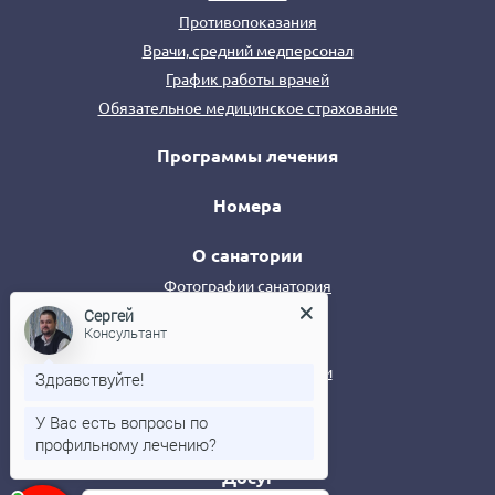
Противопоказания
Врачи, средний медперсонал
График работы врачей
Обязательное медицинское страхование
Программы лечения
Номера
О санатории
Фотографии санатория
Сергей
Консультант
Награды
Вакансии
Здравствуйте!
Профсоюзные путевки
У Вас есть вопросы по
Видео
профильному лечению?
ИНФО
Сергей
печатает...
Досуг