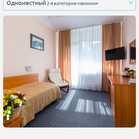
Одноместный
2-я категория «эконом»
Одноместный
2-я категория «эконом»
Двухместный
2-я категория «эконом» (корпус 2)
Одноместный
1-я категория
Двухместный
1-я категория
Двухместный 2-комнатный
1-я категория
Двухместный
2-я категория «эконом» (корпус 1)
Двухместный
1-я категория, корп. 2 улучшенный (1 этаж)