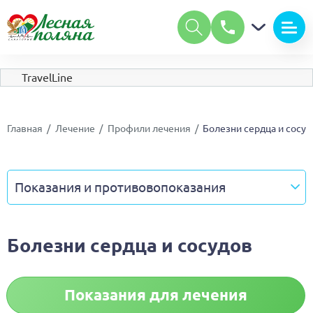
А
А
Размер шрифта:
А
Цвет:
С
С
С
TravelLine
Изображения:
Вкл
Выкл
Обычная версия сайта
Главная
Лечение
Профили лечения
Болезни сердца и сосу
Показания и противовопоказания
Показания и противовопоказания
Болезни сердца и сосудов
Врачи профиля
Программы
Показания для лечения
Проживание