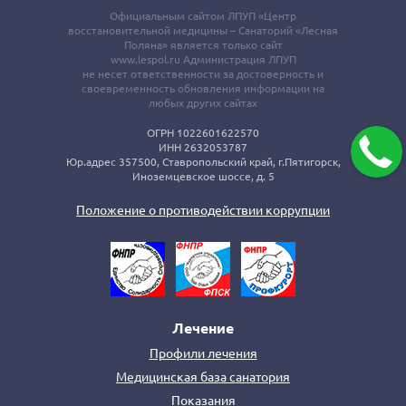
Официальным сайтом ЛПУП «Центр
восстановительной медицины – Санаторий «Лесная
Поляна» является только сайт
www.lespol.ru Администрация ЛПУП
не несет ответственности за достоверность и
своевременность обновления информации на
любых других сайтах
ОГРН 1022601622570
ИНН 2632053787
Юр.адрес 357500, Ставропольский край, г.Пятигорск,
Иноземцевское шоссе, д. 5
Положение о противодействии коррупции
Лечение
Профили лечения
Медицинская база санатория
Показания