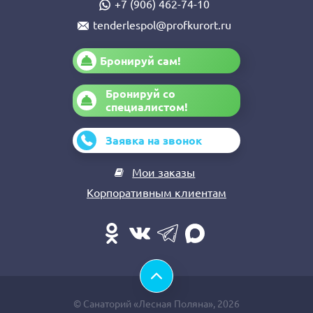
+7 (906) 462-74-10
tenderlespol@profkurort.ru
Бронируй сам!
Бронируй со
специалистом!
Заявка на звонок
Мои заказы
Корпоративным клиентам
© Санаторий «Лесная Поляна», 2026