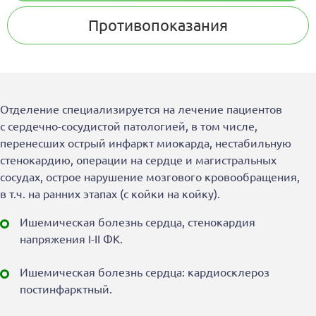
Стоимость
Противопоказания
Отзывы
Отделение специализируется на лечение пациентов
с сердечно-сосудистой патологией, в том числе,
перенесших острый инфаркт миокарда, нестабильную
стенокардию, операции на сердце и магистральных
сосудах, острое нарушение мозгового кровообращения,
в т.ч. на ранних этапах (с койки на койку).
Ишемическая болезнь сердца, стенокардия
напряжения I-II ФК.
Ишемическая болезнь сердца: кардиосклероз
постинфарктный.